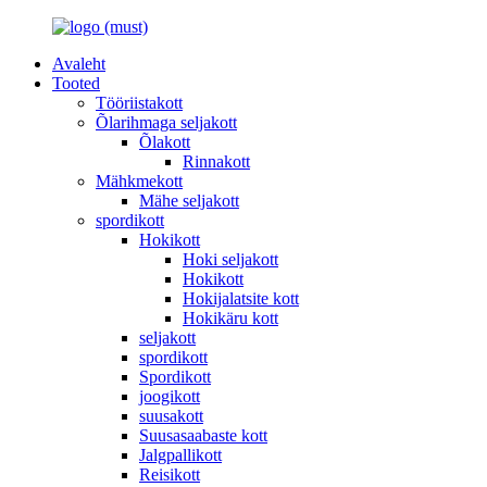
Avaleht
Tooted
Tööriistakott
Õlarihmaga seljakott
Õlakott
Rinnakott
Mähkmekott
Mähe seljakott
spordikott
Hokikott
Hoki seljakott
Hokikott
Hokijalatsite kott
Hokikäru kott
seljakott
spordikott
Spordikott
joogikott
suusakott
Suusasaabaste kott
Jalgpallikott
Reisikott