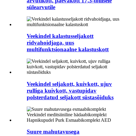
arvutikott, päevakott 17,3-tollisele
sülearvutile
Veekindel kalastusseljakott
ridvahoidjaga, uus
multifunktsionaalne kalastuskott
Veekindel seljakott, kuivkott, ujuv
rulliga kuivkott, vastupidav
polsterdatud seljakott süstasõiduks
Suure mahutavusega