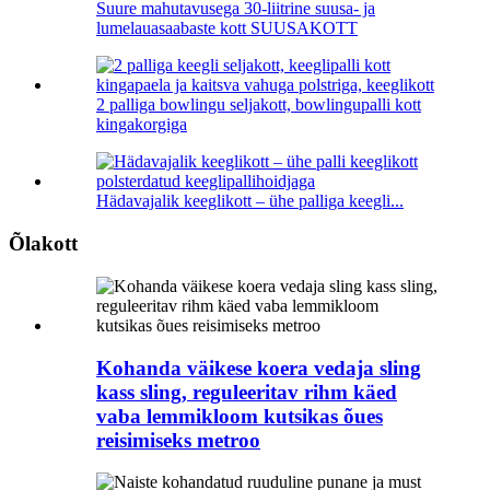
Suure mahutavusega 30-liitrine suusa- ja
lumelauasaabaste kott SUUSAKOTT
2 palliga bowlingu seljakott, bowlingupalli kott
kingakorgiga
Hädavajalik keeglikott – ühe palliga keegli...
Õlakott
Kohanda väikese koera vedaja sling
kass sling, reguleeritav rihm käed
vaba lemmikloom kutsikas õues
reisimiseks metroo