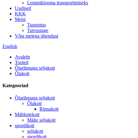
Lemmiklooma transportimiseks
Uudised
KKK
Meist
Tunnistus
Tutvustage
Võta meiega ühendust
English
Avaleht
Tooted
Õlarihmaga seljakott
Õlakott
Kategooriad
Õlarihmaga seljakott
Õlakott
Rinnakott
Mähkmekott
Mähe seljakott
spordikott
seljakott
spordikott