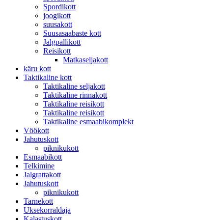
Spordikott
joogikott
suusakott
Suusasaabaste kott
Jalgpallikott
Reisikott
Matkaseljakott
käru kott
Taktikaline kott
Taktikaline seljakott
Taktikaline rinnakott
Taktikaline reisikott
Taktikaline reisikott
Taktikaline esmaabikomplekt
Vöökott
Jahutuskott
piknikukott
Esmaabikott
Telkimine
Jalgrattakott
Jahutuskott
piknikukott
Tarnekott
Uksekorraldaja
Kalastuskott