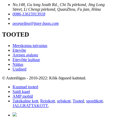
No.148, Gu long South Rd., Chi Tu piirkond, Jing Long
Street, Li Chengi piirkond, QuanZhou, Fu jian, Hiina
0086-13615913918
georgeling@tiger-bags.com
TOOTED
Meeskonna tutvustus
Ettevõte
Arengu ajalugu
Ettevõtte kultuur
Näitus
Uudised
© Autoriõigus - 2010-2022: Kõik õigused kaitstud.
Kuumad tooted
Saidi kaart
AMP mobiil
Taktikaline kott
,
Reisikott
,
seljakott
,
Tooted
,
spordikott
,
JALGRATTAKOTT
,