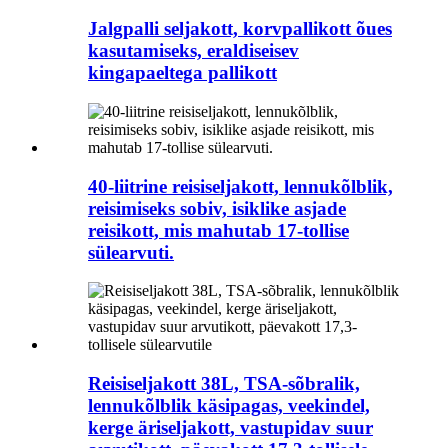
Jalgpalli seljakott, korvpallikott õues
kasutamiseks, eraldiseisev
kingapaeltega pallikott
40-liitrine reisiseljakott, lennukõlblik,
reisimiseks sobiv, isiklike asjade
reisikott, mis mahutab 17-tollise
sülearvuti.
Reisiseljakott 38L, TSA-sõbralik,
lennukõlblik käsipagas, veekindel,
kerge äriseljakott, vastupidav suur