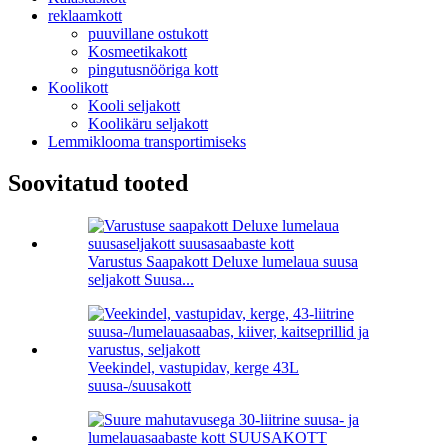
reklaamkott
puuvillane ostukott
Kosmeetikakott
pingutusnööriga kott
Koolikott
Kooli seljakott
Koolikäru seljakott
Lemmiklooma transportimiseks
Soovitatud tooted
Varustus Saapakott Deluxe lumelaua suusa
seljakott Suusa...
Veekindel, vastupidav, kerge 43L
suusa-/suusakott