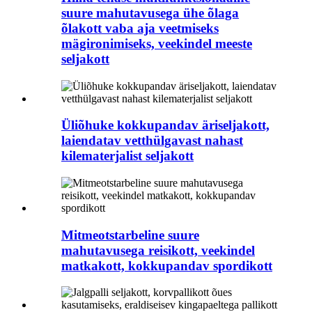
suure mahutavusega ühe õlaga
õlakott vaba aja veetmiseks
mägironimiseks, veekindel meeste
seljakott
Üliõhuke kokkupandav äriseljakott,
laiendatav vetthülgavast nahast
kilematerjalist seljakott
Mitmeotstarbeline suure
mahutavusega reisikott, veekindel
matkakott, kokkupandav spordikott