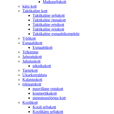
Matkaseljakott
käru kott
Taktikaline kott
Taktikaline seljakott
Taktikaline rinnakott
Taktikaline reisikott
Taktikaline reisikott
Taktikaline esmaabikomplekt
Vöökott
Esmaabikott
Esmaabikott
Telkimine
Jalgrattakott
Jahutuskott
piknikukott
Tarnekott
Uksekorraldaja
Kalastuskott
reklaamkott
puuvillane ostukott
kosmeetikakott
pingutusnööriga kott
Koolikott
Kooli seljakott
Koolikäru seljakott