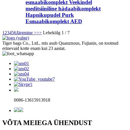
esmaabikomplekt Veekindel
meditsiiniline hädaabikomplekt
Hapnikupudel Purk
Esmaabikomplekt AED
1
2
3
4
5
6
Järgmine >
>>
Lehekülg 1 / 7
Tiger bags Co., Ltd., mis asub Quanznous, Fujianis, on tootnud
erinevaid kotte enam kui 23 aastat.
0086-13615913918
VÕTA MEIEGA ÜHENDUST