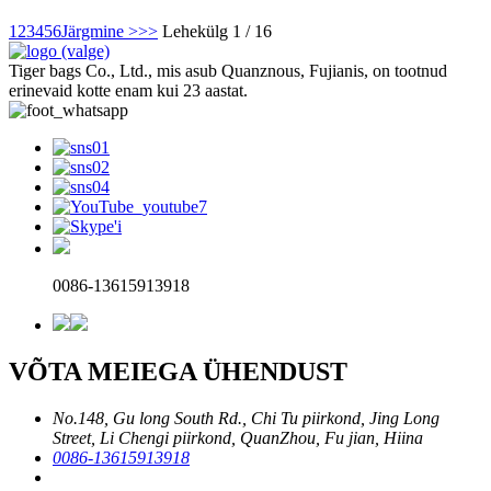
1
2
3
4
5
6
Järgmine >
>>
Lehekülg 1 / 16
Tiger bags Co., Ltd., mis asub Quanznous, Fujianis, on tootnud
erinevaid kotte enam kui 23 aastat.
0086-13615913918
VÕTA MEIEGA ÜHENDUST
No.148, Gu long South Rd., Chi Tu piirkond, Jing Long
Street, Li Chengi piirkond, QuanZhou, Fu jian, Hiina
0086-13615913918