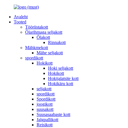
Avaleht
Tooted
Tööriistakott
Õlarihmaga seljakott
Õlakott
Rinnakott
Mähkmekott
Mähe seljakott
spordikott
Hokikott
Hoki seljakott
Hokikott
Hokijalatsite kott
Hokikäru kott
seljakott
spordikott
Spordikott
joogikott
suusakott
Suusasaabaste kott
Jalgpallikott
Reisikott