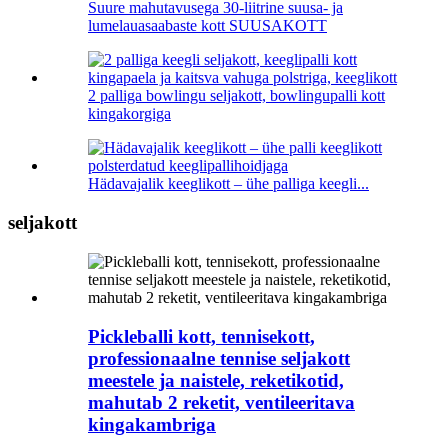
Suure mahutavusega 30-liitrine suusa- ja
lumelauasaabaste kott SUUSAKOTT
2 palliga bowlingu seljakott, bowlingupalli kott
kingakorgiga
Hädavajalik keeglikott – ühe palliga keegli...
seljakott
Pickleballi kott, tennisekott,
professionaalne tennise seljakott
meestele ja naistele, reketikotid,
mahutab 2 reketit, ventileeritava
kingakambriga