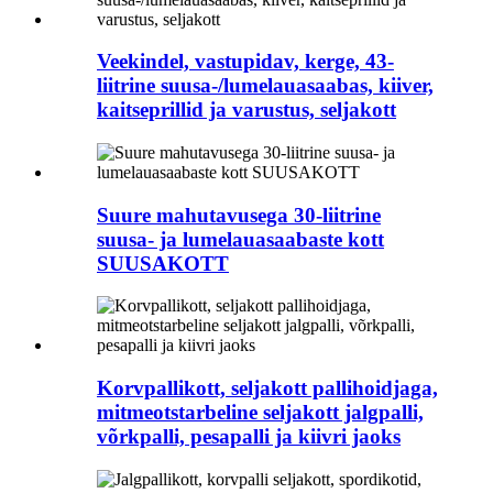
Veekindel, vastupidav, kerge, 43-
liitrine suusa-/lumelauasaabas, kiiver,
kaitseprillid ja varustus, seljakott
Suure mahutavusega 30-liitrine
suusa- ja lumelauasaabaste kott
SUUSAKOTT
Korvpallikott, seljakott pallihoidjaga,
mitmeotstarbeline seljakott jalgpalli,
võrkpalli, pesapalli ja kiivri jaoks