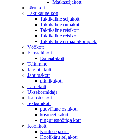
Matkaseljakott
käru kott
Taktikaline kott
Taktikaline seljakott
Taktikaline rinnakott
Taktikaline reisikott
Taktikaline reisikott
Taktikaline esmaabikomplekt
Vöökott
Esmaabikott
Esmaabikott
Telkimine
Jalgrattakott
Jahutuskott
piknikukott
Tarnekott
Uksekorraldaja
Kalastuskott
reklaamkott
puuvillane ostukott
kosmeetikakott
pingutusnööriga kott
Koolikott
Kooli seljakott
Koolikäru seljakott