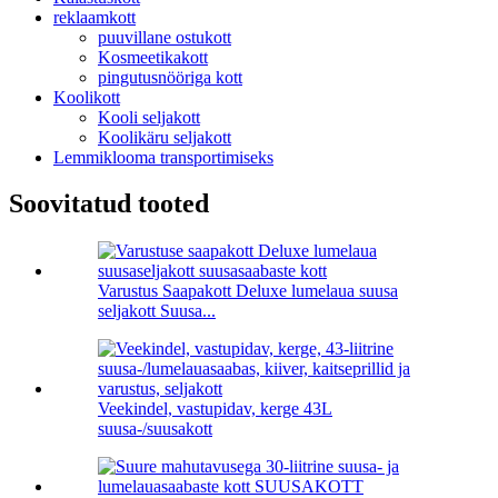
reklaamkott
puuvillane ostukott
Kosmeetikakott
pingutusnööriga kott
Koolikott
Kooli seljakott
Koolikäru seljakott
Lemmiklooma transportimiseks
Soovitatud tooted
Varustus Saapakott Deluxe lumelaua suusa
seljakott Suusa...
Veekindel, vastupidav, kerge 43L
suusa-/suusakott