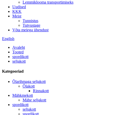
Lemmiklooma transportimiseks
Uudised
KKK
Meist
Tunnistus
Tutvustage
Võta meiega ühendust
English
Avaleht
Tooted
spordikott
seljakott
Kategooriad
Õlarihmaga seljakott
Õlakott
Rinnakott
Mähkmekott
Mähe seljakott
spordikott
seljakott
spordikott