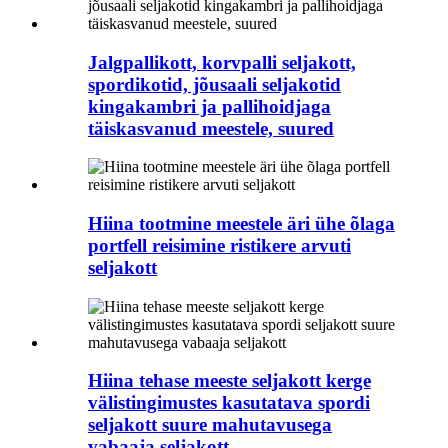
Jalgpallikott, korvpalli seljakott,
spordikotid, jõusaali seljakotid
kingakambri ja pallihoidjaga
täiskasvanud meestele, suured
Hiina tootmine meestele äri ühe õlaga
portfell reisimine ristikere arvuti
seljakott
Hiina tehase meeste seljakott kerge
välistingimustes kasutatava spordi
seljakott suure mahutavusega
vabaaja seljakott