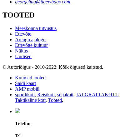
georgeling@tiger-bags.com
TOOTED
Meeskonna tutvustus
Ettevõte
Arengu ajalugu
Ettevõtte kultuur
Näitus
Uudised
© Autoriõigus - 2010-2022: Kõik õigused kaitstud.
Kuumad tooted
Saidi kaart
AMP mobiil
spordikott
,
Reisikott
,
seljakott
,
JALGRATTAKOTT
,
Taktikaline kott
,
Tooted
,
Telefon
Tel