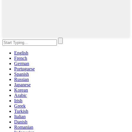
English
French
German
Portuguese
Spanish
Russian
Japanese
Korean
Arabic
Irish
Greek
Turkish
Italian
Danish
Romanian