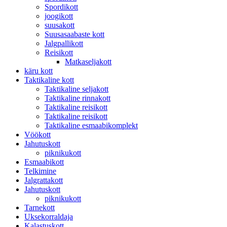
Spordikott
joogikott
suusakott
Suusasaabaste kott
Jalgpallikott
Reisikott
Matkaseljakott
käru kott
Taktikaline kott
Taktikaline seljakott
Taktikaline rinnakott
Taktikaline reisikott
Taktikaline reisikott
Taktikaline esmaabikomplekt
Vöökott
Jahutuskott
piknikukott
Esmaabikott
Telkimine
Jalgrattakott
Jahutuskott
piknikukott
Tarnekott
Uksekorraldaja
Kalastuskott