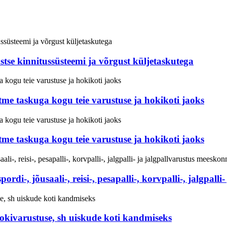
astse kinnitussüsteemi ja võrgust küljetaskutega
itme taskuga kogu teie varustuse ja hokikoti jaoks
itme taskuga kogu teie varustuse ja hokikoti jaoks
rdi-, jõusaali-, reisi-, pesapalli-, korvpalli-, jalgpall
hokivarustuse, sh uiskude koti kandmiseks