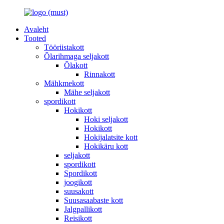
Avaleht
Tooted
Tööriistakott
Õlarihmaga seljakott
Õlakott
Rinnakott
Mähkmekott
Mähe seljakott
spordikott
Hokikott
Hoki seljakott
Hokikott
Hokijalatsite kott
Hokikäru kott
seljakott
spordikott
Spordikott
joogikott
suusakott
Suusasaabaste kott
Jalgpallikott
Reisikott