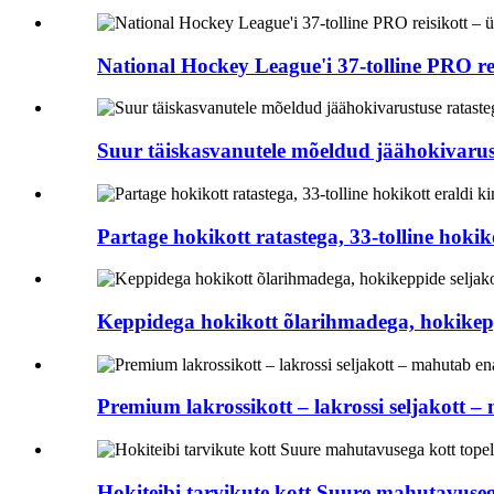
National Hockey League'i 37-tolline PRO rei
Suur täiskasvanutele mõeldud jäähokivarus
Partage hokikott ratastega, 33-tolline hokik
Keppidega hokikott õlarihmadega, hokikepp
Premium lakrossikott – lakrossi seljakott 
Hokiteibi tarvikute kott Suure mahutavuseg