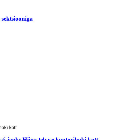
 sektsiooniga
i jaoks Hiina tehase kontorihoki kott