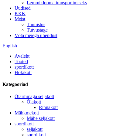
Lemmiklooma transportimiseks
Uudised
KKK
Meist
Tunnistus
Tutvustage
Võta meiega ühendust
English
Avaleht
Tooted
spordikott
Hokikott
Kategooriad
Õlarihmaga seljakott
Õlakott
Rinnakott
Mähkmekott
Mähe seljakott
spordikott
seljakott
spordikott