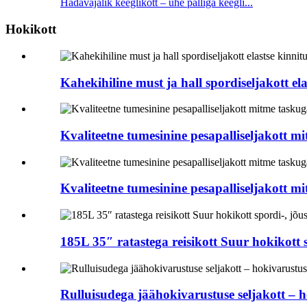
Hädavajalik keeglikott – ühe palliga keegli...
Hokikott
Kahekihiline must ja hall spordiseljakott el
Kvaliteetne tumesinine pesapalliseljakott m
Kvaliteetne tumesinine pesapalliseljakott m
185L 35″ ratastega reisikott Suur hokikott spo
Rulluisudega jäähokivarustuse seljakott – 