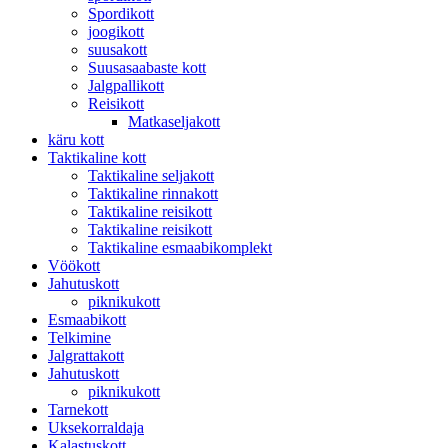
Spordikott
joogikott
suusakott
Suusasaabaste kott
Jalgpallikott
Reisikott
Matkaseljakott
käru kott
Taktikaline kott
Taktikaline seljakott
Taktikaline rinnakott
Taktikaline reisikott
Taktikaline reisikott
Taktikaline esmaabikomplekt
Vöökott
Jahutuskott
piknikukott
Esmaabikott
Telkimine
Jalgrattakott
Jahutuskott
piknikukott
Tarnekott
Uksekorraldaja
Kalastuskott