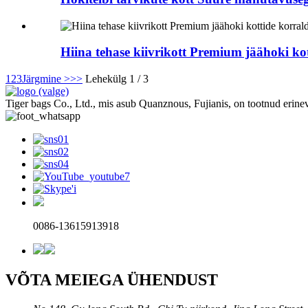
Hiina tehase kiivrikott Premium jäähoki ko
1
2
3
Järgmine >
>>
Lehekülg 1 / 3
Tiger bags Co., Ltd., mis asub Quanznous, Fujianis, on tootnud erinev
0086-13615913918
VÕTA MEIEGA ÜHENDUST