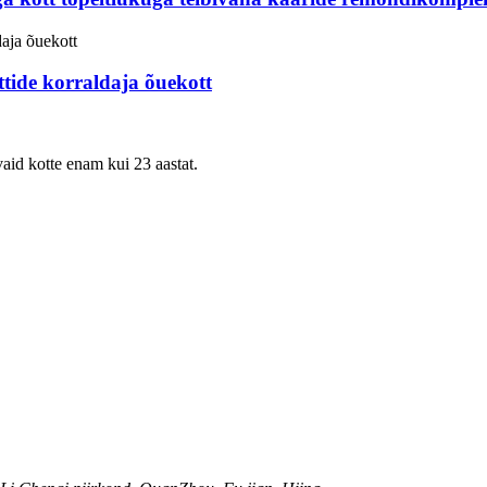
ttide korraldaja õuekott
aid kotte enam kui 23 aastat.