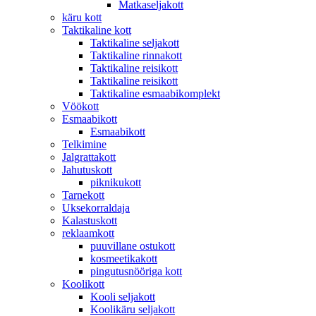
Matkaseljakott
käru kott
Taktikaline kott
Taktikaline seljakott
Taktikaline rinnakott
Taktikaline reisikott
Taktikaline reisikott
Taktikaline esmaabikomplekt
Vöökott
Esmaabikott
Esmaabikott
Telkimine
Jalgrattakott
Jahutuskott
piknikukott
Tarnekott
Uksekorraldaja
Kalastuskott
reklaamkott
puuvillane ostukott
kosmeetikakott
pingutusnööriga kott
Koolikott
Kooli seljakott
Koolikäru seljakott