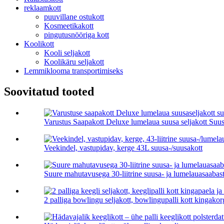
reklaamkott
puuvillane ostukott
Kosmeetikakott
pingutusnööriga kott
Koolikott
Kooli seljakott
Koolikäru seljakott
Lemmiklooma transportimiseks
Soovitatud tooted
Varustus Saapakott Deluxe lumelaua suusa seljakott Suus
Veekindel, vastupidav, kerge 43L suusa-/suusakott
Suure mahutavusega 30-liitrine suusa- ja lumelauasaa
2 palliga bowlingu seljakott, bowlingupalli kott kingakor