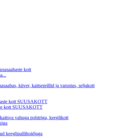
a...
baste kott SUUSAKOTT
giga