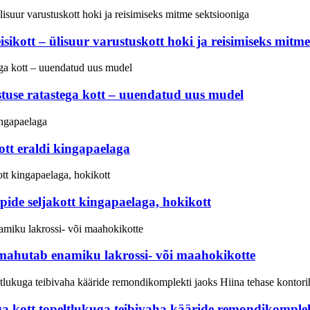
sikott – ülisuur varustuskott hoki ja reisimiseks mitme
tuse ratastega kott – uuendatud uus mudel
ott eraldi kingapaelaga
ide seljakott kingapaelaga, hokikott
– mahutab enamiku lakrossi- või maahokikotte
a kott topeltlukuga teibivaha kääride remondikomplekt