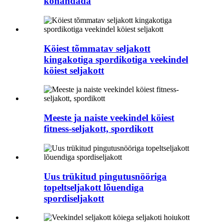
kohandada
Köiest tõmmatav seljakott
kingakotiga spordikotiga veekindel
köiest seljakott
Meeste ja naiste veekindel köiest
fitness-seljakott, spordikott
Uus trükitud pingutusnööriga
topeltseljakott lõuendiga
spordiseljakott