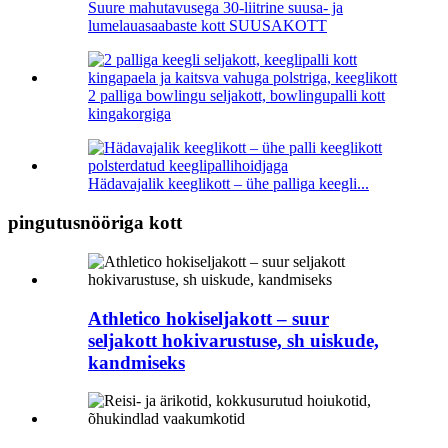
Suure mahutavusega 30-liitrine suusa- ja
lumelauasaabaste kott SUUSAKOTT
2 palliga bowlingu seljakott, bowlingupalli kott
kingakorgiga
Hädavajalik keeglikott – ühe palliga keegli...
pingutusnööriga kott
Athletico hokiseljakott – suur
seljakott hokivarustuse, sh uiskude,
kandmiseks