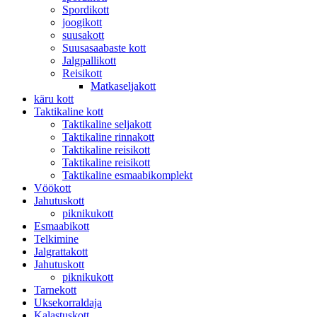
Spordikott
joogikott
suusakott
Suusasaabaste kott
Jalgpallikott
Reisikott
Matkaseljakott
käru kott
Taktikaline kott
Taktikaline seljakott
Taktikaline rinnakott
Taktikaline reisikott
Taktikaline reisikott
Taktikaline esmaabikomplekt
Vöökott
Jahutuskott
piknikukott
Esmaabikott
Telkimine
Jalgrattakott
Jahutuskott
piknikukott
Tarnekott
Uksekorraldaja
Kalastuskott