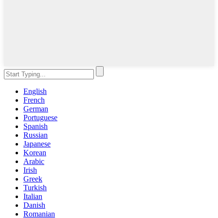
English
French
German
Portuguese
Spanish
Russian
Japanese
Korean
Arabic
Irish
Greek
Turkish
Italian
Danish
Romanian