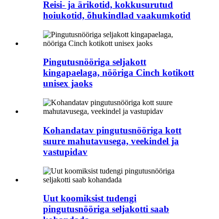
Reisi- ja ärikotid, kokkusurutud
hoiukotid, õhukindlad vaakumkotid
Pingutusnööriga seljakott
kingapaelaga, nööriga Cinch kotikott
unisex jaoks
Kohandatav pingutusnööriga kott
suure mahutavusega, veekindel ja
vastupidav
Uut koomiksist tudengi
pingutusnööriga seljakotti saab