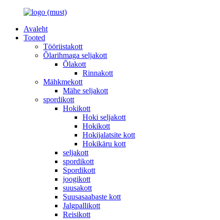
Avaleht
Tooted
Tööriistakott
Õlarihmaga seljakott
Õlakott
Rinnakott
Mähkmekott
Mähe seljakott
spordikott
Hokikott
Hoki seljakott
Hokikott
Hokijalatsite kott
Hokikäru kott
seljakott
spordikott
Spordikott
joogikott
suusakott
Suusasaabaste kott
Jalgpallikott
Reisikott