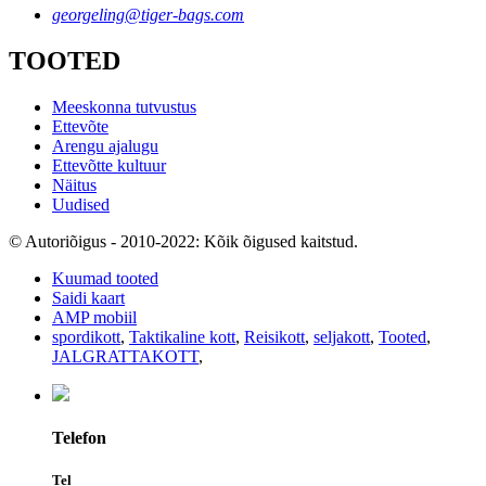
georgeling@tiger-bags.com
TOOTED
Meeskonna tutvustus
Ettevõte
Arengu ajalugu
Ettevõtte kultuur
Näitus
Uudised
© Autoriõigus - 2010-2022: Kõik õigused kaitstud.
Kuumad tooted
Saidi kaart
AMP mobiil
spordikott
,
Taktikaline kott
,
Reisikott
,
seljakott
,
Tooted
,
JALGRATTAKOTT
,
Telefon
Tel