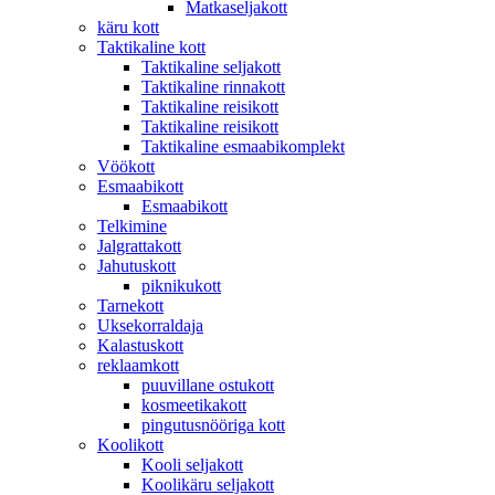
Matkaseljakott
käru kott
Taktikaline kott
Taktikaline seljakott
Taktikaline rinnakott
Taktikaline reisikott
Taktikaline reisikott
Taktikaline esmaabikomplekt
Vöökott
Esmaabikott
Esmaabikott
Telkimine
Jalgrattakott
Jahutuskott
piknikukott
Tarnekott
Uksekorraldaja
Kalastuskott
reklaamkott
puuvillane ostukott
kosmeetikakott
pingutusnööriga kott
Koolikott
Kooli seljakott
Koolikäru seljakott