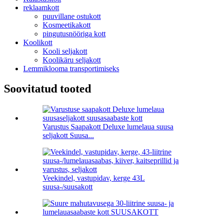
reklaamkott
puuvillane ostukott
Kosmeetikakott
pingutusnööriga kott
Koolikott
Kooli seljakott
Koolikäru seljakott
Lemmiklooma transportimiseks
Soovitatud tooted
Varustus Saapakott Deluxe lumelaua suusa
seljakott Suusa...
Veekindel, vastupidav, kerge 43L
suusa-/suusakott