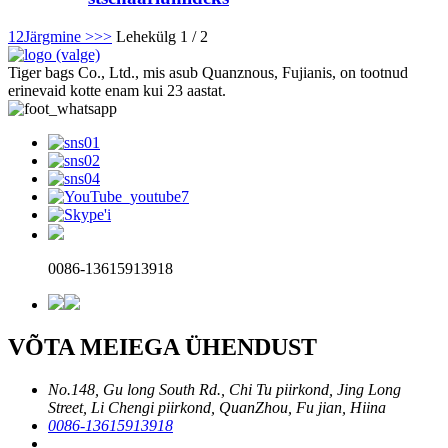
1
2
Järgmine >
>>
Lehekülg 1 / 2
Tiger bags Co., Ltd., mis asub Quanznous, Fujianis, on tootnud
erinevaid kotte enam kui 23 aastat.
0086-13615913918
VÕTA MEIEGA ÜHENDUST
No.148, Gu long South Rd., Chi Tu piirkond, Jing Long
Street, Li Chengi piirkond, QuanZhou, Fu jian, Hiina
0086-13615913918