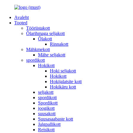
Avaleht
Tooted
Tööriistakott
Õlarihmaga seljakott
Õlakott
Rinnakott
Mähkmekott
Mähe seljakott
spordikott
Hokikott
Hoki seljakott
Hokikott
Hokijalatsite kott
Hokikäru kott
seljakott
spordikott
Spordikott
joogikott
suusakott
Suusasaabaste kott
Jalgpallikott
Reisikott