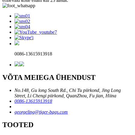
erinevaid kotte enam kui 23 aastat.
0086-13615913918
VÕTA MEIEGA ÜHENDUST
No.148, Gu long South Rd., Chi Tu piirkond, Jing Long
Street, Li Chengi piirkond, QuanZhou, Fu jian, Hiina
0086-13615913918
georgeling@tiger-bags.com
TOOTED