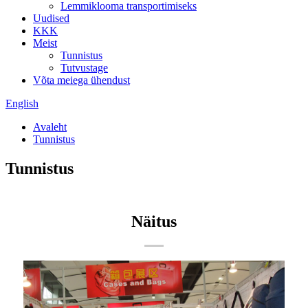
Lemmiklooma transportimiseks
Uudised
KKK
Meist
Tunnistus
Tutvustage
Võta meiega ühendust
English
Avaleht
Tunnistus
Tunnistus
Näitus