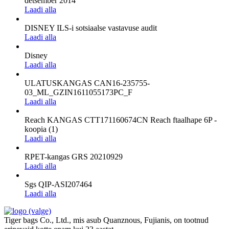
detsember 2014
Laadi alla
DISNEY ILS-i sotsiaalse vastavuse audit
Laadi alla
Disney
Laadi alla
ULATUSKANGAS CAN16-235755-
03_ML_GZIN1611055173PC_F
Laadi alla
Reach KANGAS CTT171160674CN Reach ftaalhape 6P -
koopia (1)
Laadi alla
RPET-kangas GRS 20210929
Laadi alla
Sgs QIP-ASI207464
Laadi alla
Tiger bags Co., Ltd., mis asub Quanznous, Fujianis, on tootnud