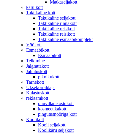
Matkaseljakott
käru kott
Taktikaline kott
Taktikaline seljakott
Taktikaline rinnakott
Taktikaline reisikott
Taktikaline reisikott
Taktikaline esmaabikomplekt
Vöökott
Esmaabikott
Esmaabikott
Telkimine
Jalgrattakott
Jahutuskott
piknikukott
Tarnekott
Uksekorraldaja
Kalastuskott
reklaamkott
puuvillane ostukott
kosmeetikakott
pingutusnööriga kott
Koolikott
Kooli seljakott
Koolikäru seljakott