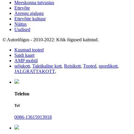
Meeskonna tutvustus
Ettevõte
Arengu ajalugu
Ettevõtte kultuur
Näitus
Uudised
© Autoriõigus - 2010-2022: Kõik õigused kaitstud.
Kuumad tooted
Saidi kaart
AMP mobiil
seljakott
,
Taktikaline kott
,
Reisikott
,
Tooted
,
spordikott
,
JALGRATTAKOTT
,
Telefon
Tel
0086-13615913918