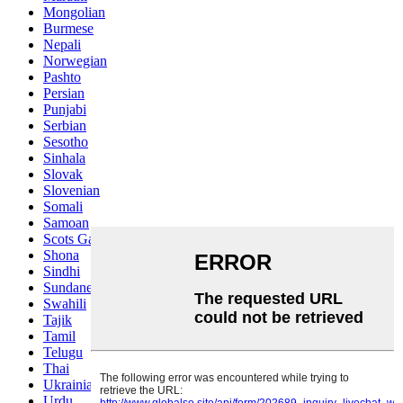
Mongolian
Burmese
Nepali
Norwegian
Pashto
Persian
Punjabi
Serbian
Sesotho
Sinhala
Slovak
Slovenian
Somali
Samoan
Scots Gaelic
Shona
Sindhi
Sundanese
Swahili
Tajik
Tamil
Telugu
Thai
Ukrainian
Urdu