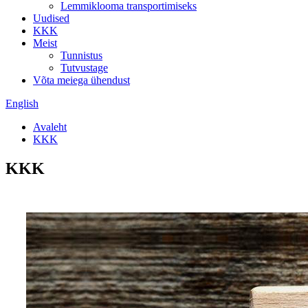
Lemmiklooma transportimiseks
Uudised
KKK
Meist
Tunnistus
Tutvustage
Võta meiega ühendust
English
Avaleht
KKK
KKK