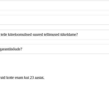
 teile kiireloomulised suured tellimused tükeldame?
 garantiinõude?
aid kotte enam kui 23 aastat.