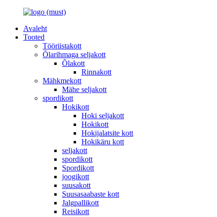
Avaleht
Tooted
Tööriistakott
Õlarihmaga seljakott
Õlakott
Rinnakott
Mähkmekott
Mähe seljakott
spordikott
Hokikott
Hoki seljakott
Hokikott
Hokijalatsite kott
Hokikäru kott
seljakott
spordikott
Spordikott
joogikott
suusakott
Suusasaabaste kott
Jalgpallikott
Reisikott