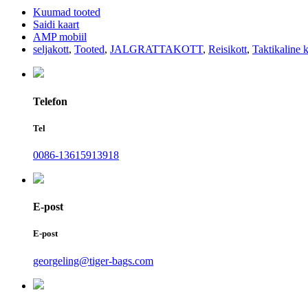
Kuumad tooted
Saidi kaart
AMP mobiil
seljakott
,
Tooted
,
JALGRATTAKOTT
,
Reisikott
,
Taktikaline k
Telefon
Tel
0086-13615913918
E-post
E-post
georgeling@tiger-bags.com