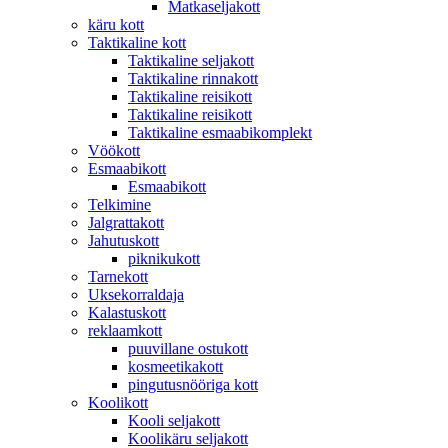
Matkaseljakott
käru kott
Taktikaline kott
Taktikaline seljakott
Taktikaline rinnakott
Taktikaline reisikott
Taktikaline reisikott
Taktikaline esmaabikomplekt
Vöökott
Esmaabikott
Esmaabikott
Telkimine
Jalgrattakott
Jahutuskott
piknikukott
Tarnekott
Uksekorraldaja
Kalastuskott
reklaamkott
puuvillane ostukott
kosmeetikakott
pingutusnööriga kott
Koolikott
Kooli seljakott
Koolikäru seljakott