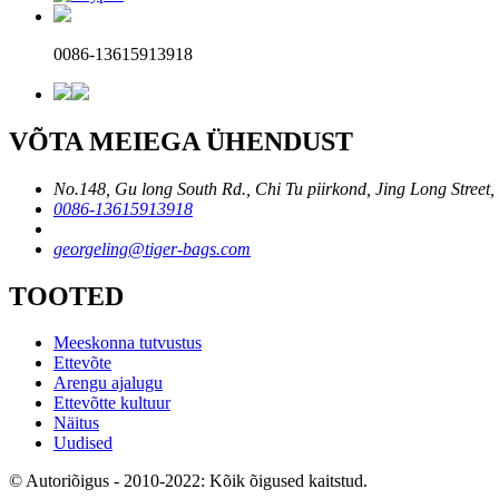
0086-13615913918
VÕTA MEIEGA ÜHENDUST
No.148, Gu long South Rd., Chi Tu piirkond, Jing Long Street,
0086-13615913918
georgeling@tiger-bags.com
TOOTED
Meeskonna tutvustus
Ettevõte
Arengu ajalugu
Ettevõtte kultuur
Näitus
Uudised
© Autoriõigus - 2010-2022: Kõik õigused kaitstud.